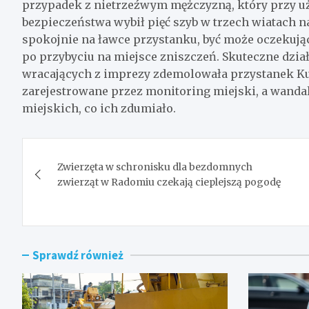
przypadek z nietrzeźwym mężczyzną, który przy u
bezpieczeństwa wybił pięć szyb w trzech wiatach 
spokojnie na ławce przystanku, być może oczekując 
po przybyciu na miejsce zniszczeń. Skuteczne dział
wracających z imprezy zdemolowała przystanek Kus
zarejestrowane przez monitoring miejski, a wanda
miejskich, co ich zdumiało.
Nawigacja
Zwierzęta w schronisku dla bezdomnych
wpisu
zwierząt w Radomiu czekają cieplejszą pogodę
Sprawdź również