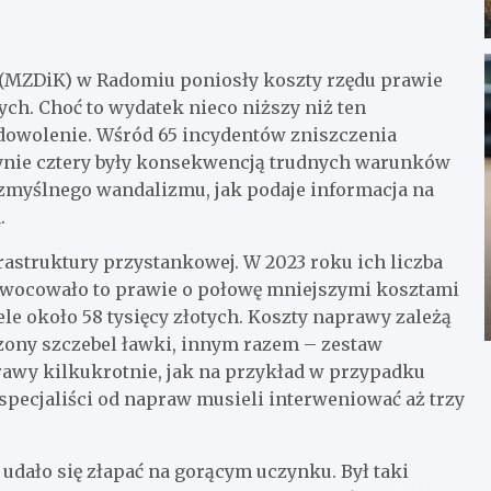
 (MZDiK) w Radomiu poniosły koszty rzędu prawie
ch. Choć to wydatek nieco niższy niż ten
adowolenie. Wśród 65 incydentów zniszczenia
nie cztery były konsekwencją trudnych warunków
zmyślnego wandalizmu, jak podaje informacja na
.
rastruktury przystankowej. W 2023 roku ich liczba
zaowocowało to prawie o połowę mniejszymi kosztami
le około 58 tysięcy złotych. Koszty naprawy zależą
dzony szczebel ławki, innym razem – zestaw
rawy kilkukrotnie, jak na przykład w przypadku
specjaliści od napraw musieli interweniować aż trzy
udało się złapać na gorącym uczynku. Był taki