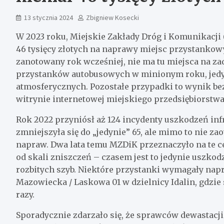
13 stycznia 2024
Zbigniew Kosecki
W 2023 roku, Miejskie Zakłady Dróg i Komunikacji
46 tysięcy złotych na naprawy miejsc przystankowy
zanotowany rok wcześniej, nie ma tu miejsca na z
przystanków autobusowych w minionym roku, jedy
atmosferycznych. Pozostałe przypadki to wynik be
witrynie internetowej miejskiego przedsiębiorstwa
Rok 2022 przyniósł aż 124 incydenty uszkodzeń inf
zmniejszyła się do „jedynie” 65, ale mimo to nie 
napraw. Dwa lata temu MZDiK przeznaczyło na te ce
od skali zniszczeń – czasem jest to jedynie uszko
rozbitych szyb. Niektóre przystanki wymagały nap
Mazowiecka / Laskowa 01 w dzielnicy Idalin, gdzie 
razy.
Sporadycznie zdarzało się, że sprawców dewastacji 