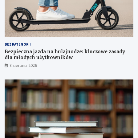
k
w
u
e
–
z
u
a
m
s
o
a
w
d
a
y
BEZ KATEGORII
p
d
Bezpieczna jazda na hulajnodze: kluczowe zasady
o
l
dla młodych użytkowników
d
a
8 sierpnia 2026
p
m
i
ł
s
o
a
d
n
y
a
c
!
h
u
ż
y
t
k
o