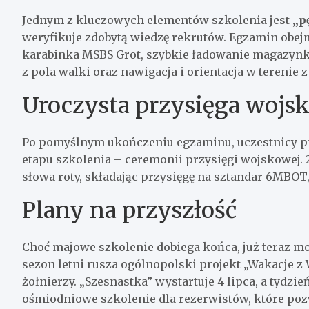
Jednym z kluczowych elementów szkolenia jest
„p
weryfikuje zdobytą wiedzę rekrutów. Egzamin obejm
karabinka MSBS Grot, szybkie ładowanie magazynk
z pola walki oraz nawigacja i orientacja w terenie
Uroczysta przysięga wojs
Po pomyślnym ukończeniu egzaminu, uczestnicy prz
etapu szkolenia – ceremonii przysięgi wojskowej.
słowa roty, składając przysięgę na sztandar 6MBOT,
Plany na przyszłość
Choć majowe szkolenie dobiega końca, już teraz m
sezon letni rusza ogólnopolski projekt „Wakacje z
żołnierzy. „Szesnastka” wystartuje 4 lipca, a tydzie
ośmiodniowe szkolenie dla rezerwistów, które pozw