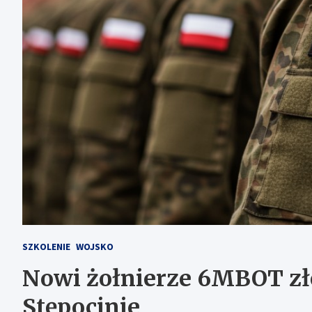
SZKOLENIE
WOJSKO
Nowi żołnierze 6MBOT zł
Stępocinie