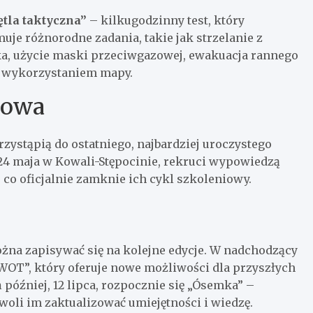
ętla taktyczna”
– kilkugodzinny test, który
uje różnorodne zadania, takie jak strzelanie z
a, użycie maski przeciwgazowej, ewakuacja rannego
 z wykorzystaniem mapy.
kowa
ystąpią do ostatniego, najbardziej uroczystego
 24 maja w Kowali-Stępocinie, rekruci wypowiedzą
 co oficjalnie zamknie ich cykl szkoleniowy.
ożna zapisywać się na kolejne edycje. W nadchodzący
 WOT”, który oferuje nowe możliwości dla przyszłych
ń później, 12 lipca, rozpocznie się „Ósemka” –
oli im zaktualizować umiejętności i wiedzę.