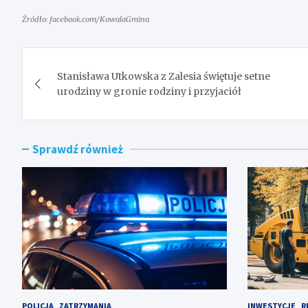
Źródło: facebook.com/KowalaGmina
Nawigacja
Stanisława Utkowska z Zalesia świętuje setne
wpisu
urodziny w gronie rodziny i przyjaciół
Sprawdź również
POLICJA
ZATRZYMANIA
INWESTYCJE
R