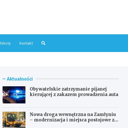
mInfo.pl
Teksty
Kontakt
Aktualności
Obywatelskie zatrzymanie pijanej
kierującej z zakazem prowadzenia auta
Nowa droga wewnętrzna na Zamłyniu
– modernizacja i miejsca postojowe za
1,1 mln zł