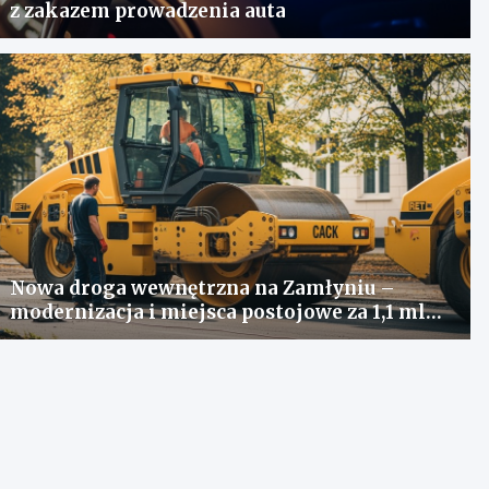
z zakazem prowadzenia auta
Nowa droga wewnętrzna na Zamłyniu –
modernizacja i miejsca postojowe za 1,1 mln
zł