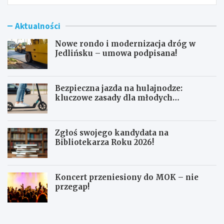
Aktualności
Nowe rondo i modernizacja dróg w
Jedlińsku – umowa podpisana!
Bezpieczna jazda na hulajnodze:
kluczowe zasady dla młodych
użytkowników
Zgłoś swojego kandydata na
Bibliotekarza Roku 2026!
Koncert przeniesiony do MOK – nie
przegap!
N
B
o
e
w
z