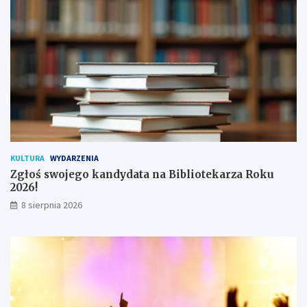
a
c
!
h
u
ż
y
t
k
o
w
n
i
k
KULTURA
WYDARZENIA
ó
Zgłoś swojego kandydata na Bibliotekarza Roku
w
2026!
8 sierpnia 2026