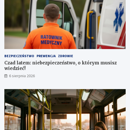
a
s
d
t
z
o
e
j
n
o
i
w
a
e
a
z
u
a
t
1
BEZPIECZEŃSTWO
PREWENCJA
ZDROWIE
a
,
Czad latem: niebezpieczeństwo, o którym musisz
1
wiedzieć!
m
l
6 sierpnia 2026
n
z
ł