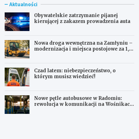
Aktualności
Obywatelskie zatrzymanie pijanej
kierującej z zakazem prowadzenia auta
Nowa droga wewnętrzna na Zamłyniu –
modernizacja i miejsca postojowe za 1,1
mln zł
Czad latem: niebezpieczeństwo, o
którym musisz wiedzieć!
Nowe pętle autobusowe w Radomiu:
rewolucja w komunikacji na Wośnikach,
Pruszakowie i Zamłyniu
O
N
b
o
y
w
w
a
a
d