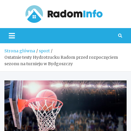
Skip
to
content
Radom
Strona główna
sport
Ostatnie testy Hydrotrucku Radom przed rozpoczęciem
sezonu na turnieju w Bydgoszczy