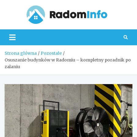
Skip
to
content
Radom
Strona główna
Pozostałe
Osuszanie budynków w Radomiu – kompletny poradnik po
zalaniu