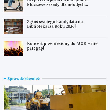
kluczowe zasady dla młodych
użytkowników
Zgłoś swojego kandydata na
Bibliotekarza Roku 2026!
Koncert przeniesiony do MOK – nie
przegap!
N
B
o
e
w
z
e
p
r
i
Sprawdź również
o
e
n
c
d
z
o
n
i
a
m
j
o
a