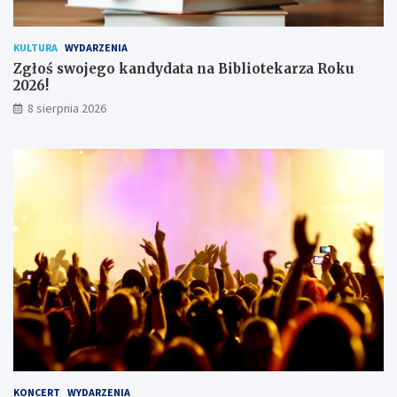
n
i
k
KULTURA
WYDARZENIA
ó
Zgłoś swojego kandydata na Bibliotekarza Roku
w
2026!
8 sierpnia 2026
KONCERT
WYDARZENIA