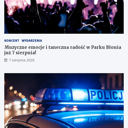
s
k
o
n
a
ł
y
KONCERT
WYDARZENIA
m
Muzyczne emocje i taneczna radość w Parku Błonia
i
już 7 sierpnia!
w
y
7 sierpnia 2026
n
i
k
a
m
i
!