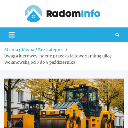
Skip
to
content
Radom
Strona główna
Bez kategorii
Uwaga kierowcy: nocne prace asfaltowe zamkną ulicę
Wolanowską od 3 do 4 października