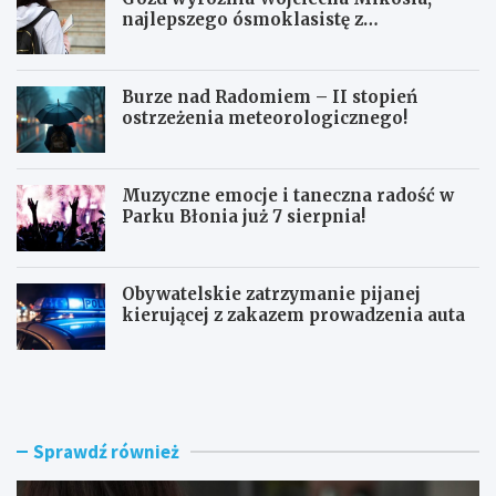
najlepszego ósmoklasistę z
doskonałymi wynikami!
Burze nad Radomiem – II stopień
ostrzeżenia meteorologicznego!
Muzyczne emocje i taneczna radość w
Parku Błonia już 7 sierpnia!
Obywatelskie zatrzymanie pijanej
kierującej z zakazem prowadzenia auta
G
B
ó
u
z
r
d
z
w
e
Sprawdź również
y
n
r
a
ó
d