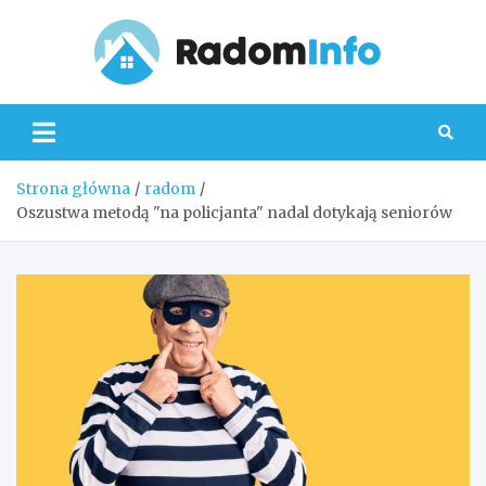
Skip
to
content
Radom
Strona główna
radom
Oszustwa metodą "na policjanta" nadal dotykają seniorów