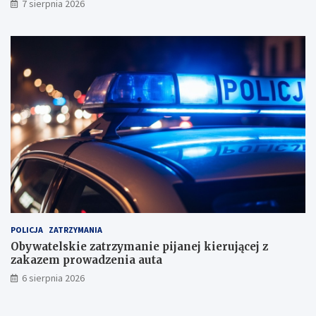
7 sierpnia 2026
n
i
k
a
m
i
!
POLICJA
ZATRZYMANIA
Obywatelskie zatrzymanie pijanej kierującej z
zakazem prowadzenia auta
6 sierpnia 2026