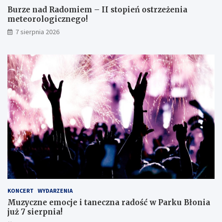
m
r
Burze nad Radomiem – II stopień ostrzeżenia
o
o
meteorologicznego!
k
l
7 sierpnia 2026
l
o
a
g
s
i
i
c
s
z
t
n
ę
e
z
g
d
o
o
!
s
k
o
n
a
ł
y
KONCERT
WYDARZENIA
m
Muzyczne emocje i taneczna radość w Parku Błonia
i
już 7 sierpnia!
w
y