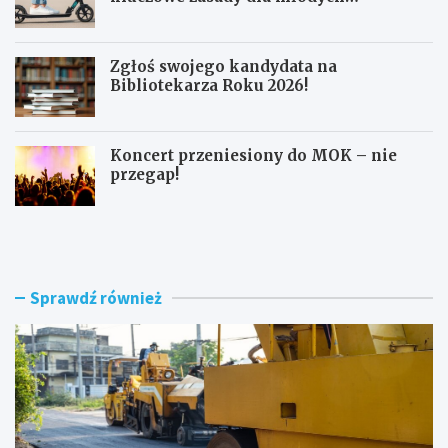
użytkowników
Zgłoś swojego kandydata na
Bibliotekarza Roku 2026!
Koncert przeniesiony do MOK – nie
przegap!
N
B
o
e
w
z
e
p
r
i
Sprawdź również
o
e
n
c
d
z
o
n
i
a
m
j
o
a
d
z