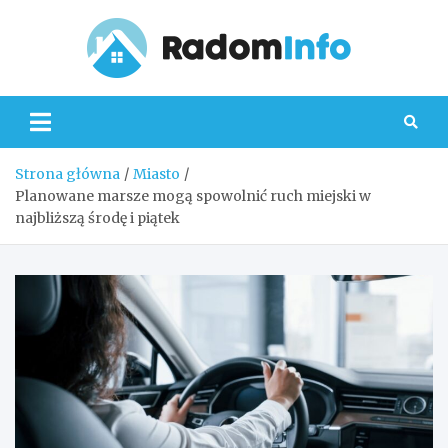
Skip
to
content
Radom
Strona główna
Miasto
Planowane marsze mogą spowolnić ruch miejski w
najbliższą środę i piątek