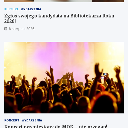
k
KULTURA
WYDARZENIA
ó
Zgłoś swojego kandydata na Bibliotekarza Roku
w
2026!
8 sierpnia 2026
KONCERT
WYDARZENIA
Koncert przeniesiony do MOK – nie przegap!