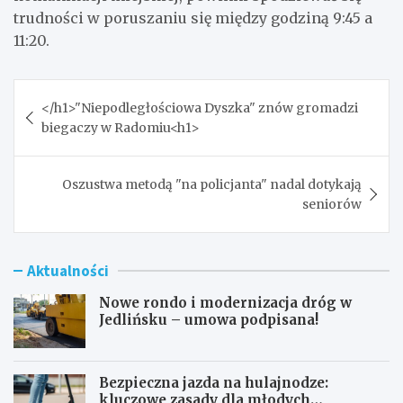
trudności w poruszaniu się między godziną 9:45 a
11:20.
Nawigacja
</h1>"Niepodległościowa Dyszka" znów gromadzi
wpisu
biegaczy w Radomiu<h1>
Oszustwa metodą "na policjanta" nadal dotykają
seniorów
Aktualności
Nowe rondo i modernizacja dróg w
Jedlińsku – umowa podpisana!
Bezpieczna jazda na hulajnodze:
kluczowe zasady dla młodych