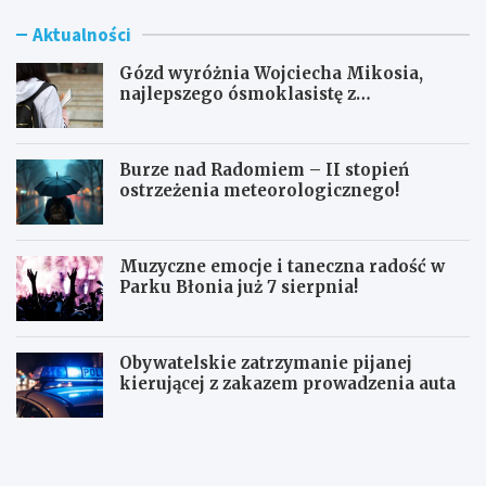
Aktualności
Gózd wyróżnia Wojciecha Mikosia,
najlepszego ósmoklasistę z
doskonałymi wynikami!
Burze nad Radomiem – II stopień
ostrzeżenia meteorologicznego!
Muzyczne emocje i taneczna radość w
Parku Błonia już 7 sierpnia!
Obywatelskie zatrzymanie pijanej
kierującej z zakazem prowadzenia auta
G
B
ó
u
z
r
d
z