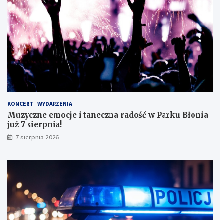
ę
e
z
g
d
o
o
!
s
k
o
n
a
ł
y
KONCERT
WYDARZENIA
m
Muzyczne emocje i taneczna radość w Parku Błonia
i
już 7 sierpnia!
w
y
7 sierpnia 2026
n
i
k
a
m
i
!