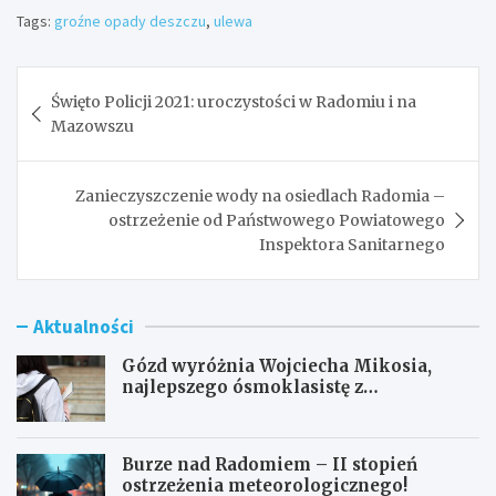
Tags:
groźne opady deszczu
,
ulewa
Nawigacja
Święto Policji 2021: uroczystości w Radomiu i na
wpisu
Mazowszu
Zanieczyszczenie wody na osiedlach Radomia –
ostrzeżenie od Państwowego Powiatowego
Inspektora Sanitarnego
Aktualności
Gózd wyróżnia Wojciecha Mikosia,
najlepszego ósmoklasistę z
doskonałymi wynikami!
Burze nad Radomiem – II stopień
ostrzeżenia meteorologicznego!