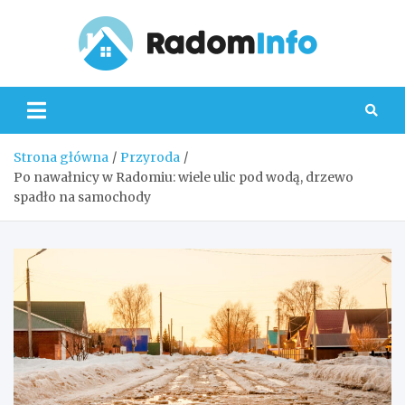
Skip
to
content
Radom
Strona główna
Przyroda
Po nawałnicy w Radomiu: wiele ulic pod wodą, drzewo
spadło na samochody