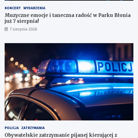
y
KONCERT
WYDARZENIA
m
Muzyczne emocje i taneczna radość w Parku Błonia
i
już 7 sierpnia!
w
y
7 sierpnia 2026
n
i
k
a
m
i
!
POLICJA
ZATRZYMANIA
Obywatelskie zatrzymanie pijanej kierującej z