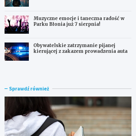
Muzyczne emocje i taneczna radość w
Parku Błonia już 7 sierpnia!
Obywatelskie zatrzymanie pijanej
kierującej z zakazem prowadzenia auta
G
B
ó
u
z
r
d
z
w
e
Sprawdź również
y
n
r
a
ó
d
ż
R
n
a
i
d
a
o
W
m
o
i