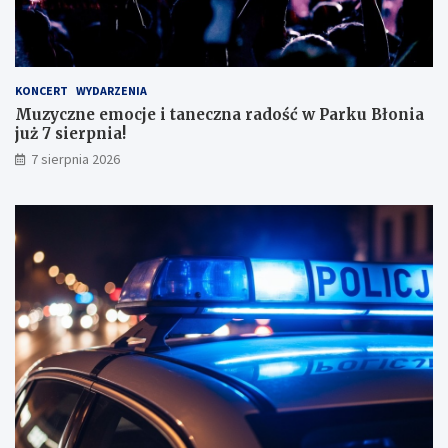
o
n
a
ł
y
KONCERT
WYDARZENIA
m
Muzyczne emocje i taneczna radość w Parku Błonia
i
już 7 sierpnia!
w
y
7 sierpnia 2026
n
i
k
a
m
i
!