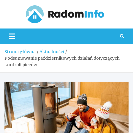
Skip
to
content
Radom
Strona główna
Aktualności
Podsumowanie październikowych działań dotyczących
kontroli pieców