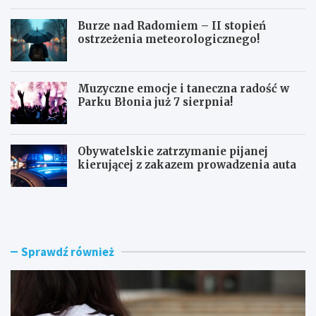
Burze nad Radomiem – II stopień
ostrzeżenia meteorologicznego!
Muzyczne emocje i taneczna radość w
Parku Błonia już 7 sierpnia!
Obywatelskie zatrzymanie pijanej
kierującej z zakazem prowadzenia auta
G
B
ó
u
z
r
d
z
w
e
Sprawdź również
y
n
r
a
ó
d
ż
R
n
a