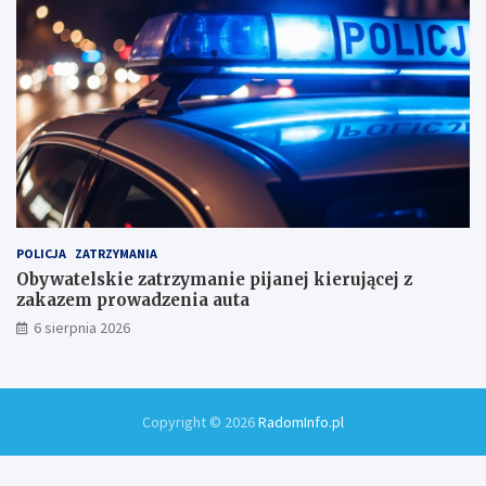
m
i
!
POLICJA
ZATRZYMANIA
Obywatelskie zatrzymanie pijanej kierującej z
zakazem prowadzenia auta
6 sierpnia 2026
Copyright © 2026
RadomInfo.pl