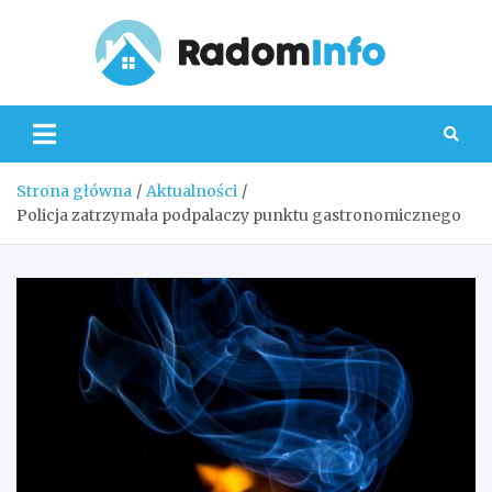
Skip
to
content
Radom
Strona główna
Aktualności
Policja zatrzymała podpalaczy punktu gastronomicznego