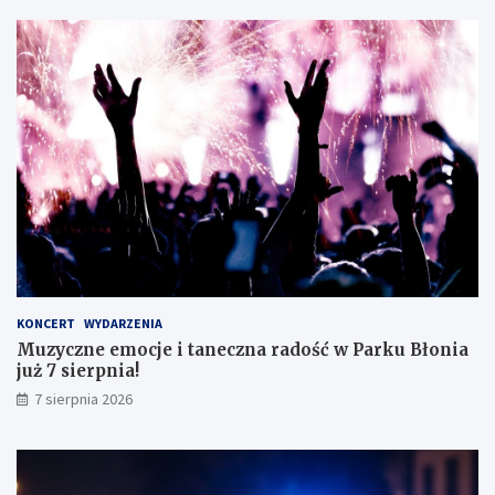
s
i
i
c
s
z
t
n
ę
e
z
g
d
o
o
!
s
k
o
n
a
ł
y
KONCERT
WYDARZENIA
m
Muzyczne emocje i taneczna radość w Parku Błonia
i
już 7 sierpnia!
w
y
7 sierpnia 2026
n
i
k
a