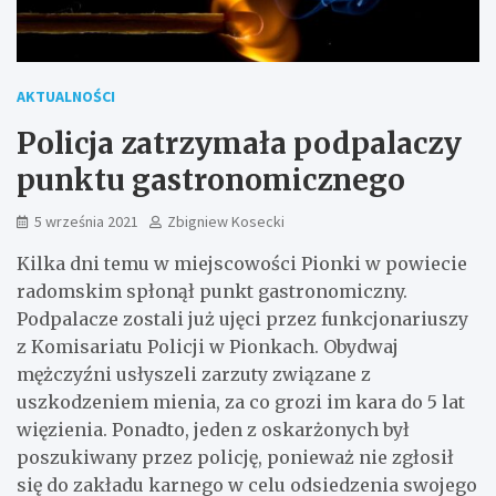
AKTUALNOŚCI
Policja zatrzymała podpalaczy
punktu gastronomicznego
5 września 2021
Zbigniew Kosecki
Kilka dni temu w miejscowości Pionki w powiecie
radomskim spłonął punkt gastronomiczny.
Podpalacze zostali już ujęci przez funkcjonariuszy
z Komisariatu Policji w Pionkach. Obydwaj
mężczyźni usłyszeli zarzuty związane z
uszkodzeniem mienia, za co grozi im kara do 5 lat
więzienia. Ponadto, jeden z oskarżonych był
poszukiwany przez policję, ponieważ nie zgłosił
się do zakładu karnego w celu odsiedzenia swojego