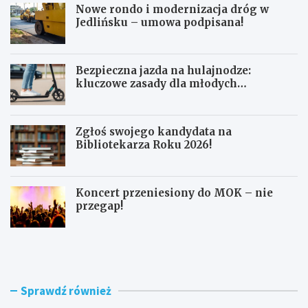
Nowe rondo i modernizacja dróg w
Jedlińsku – umowa podpisana!
Bezpieczna jazda na hulajnodze:
kluczowe zasady dla młodych
użytkowników
Zgłoś swojego kandydata na
Bibliotekarza Roku 2026!
Koncert przeniesiony do MOK – nie
przegap!
N
B
o
e
w
z
e
p
r
i
Sprawdź również
o
e
n
c