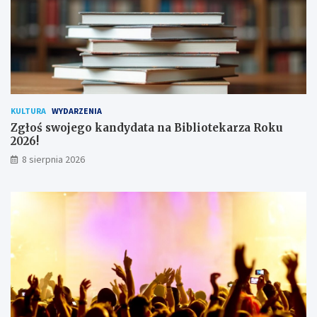
y
t
k
o
w
n
i
k
KULTURA
WYDARZENIA
ó
Zgłoś swojego kandydata na Bibliotekarza Roku
w
2026!
8 sierpnia 2026