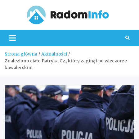
Skip
to
content
Radom
Strona główna
Aktualności
Znaleziono ciało Patryka Cz., który zaginął po wieczorze
kawalerskim