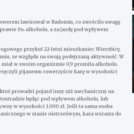
 rowerem lawirował w Radomiu, co zwróciło uwagę
 prawie 1‰ alkoholu, a za jazdę pod wpływem
drogowego przykuł 22-letni mieszkaniec Wierzbicy,
miu, ze względu na swoją podejrzaną aktywność. W
ta miał w swoim organizmie 0,9 promila alkoholu.
wręczyli pijanemu rowerzyście karę w wysokości
e ktoś prowadzi pojazd inny niż mechaniczny na
autostradzie będąc pod wpływem alkoholu, lub
ywny w wysokości 1.000 zł. Jeśli ta sama osoba
anicznego w stanie nietrzeźwym, kara wzrasta do