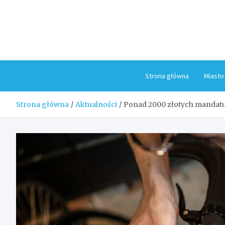
Skip
to
content
Strona główna
Miasto
Strona główna
Aktualności
Ponad 2000 złotych mandatu