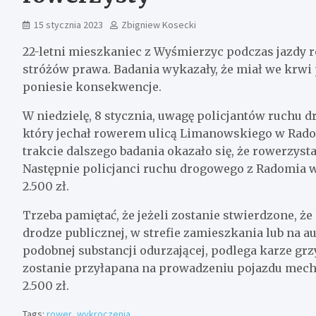
15 stycznia 2023
Zbigniew Kosecki
22-letni mieszkaniec z Wyśmierzyc podczas jazdy
stróżów prawa. Badania wykazały, że miał we krwi
poniesie konsekwencje.
W niedzielę, 8 stycznia, uwagę policjantów ruchu 
który jechał rowerem ulicą Limanowskiego w Rado
trakcie dalszego badania okazało się, że rowerzys
Następnie policjanci ruchu drogowego z Radomia 
2.500 zł.
Trzeba pamiętać, że jeżeli zostanie stwierdzone, ż
drodze publicznej, w strefie zamieszkania lub na 
podobnej substancji odurzającej, podlega karze grz
zostanie przyłapana na prowadzeniu pojazdu mech
2.500 zł.
Tags:
rower
,
wykroczenia