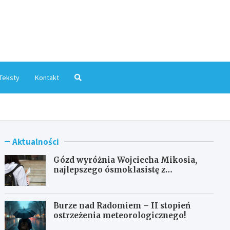
mInfo.pl
Teksty
Kontakt
Aktualności
Gózd wyróżnia Wojciecha Mikosia,
najlepszego ósmoklasistę z
doskonałymi wynikami!
Burze nad Radomiem – II stopień
ostrzeżenia meteorologicznego!