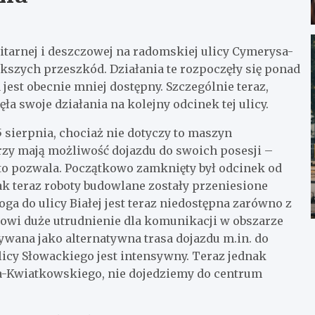
itarnej i deszczowej na radomskiej ulicy Cymerysa-
kszych przeszkód. Działania te rozpoczęły się ponad
est obecnie mniej dostępny. Szczególnie teraz,
a swoje działania na kolejny odcinek tej ulicy.
 sierpnia, chociaż nie dotyczy to maszyn
y mają możliwość dojazdu do swoich posesji –
a to pozwala. Początkowo zamknięty był odcinek od
ak teraz roboty budowlane zostały przeniesione
ga do ulicy Białej jest teraz niedostępna zarówno z
anowi duże utrudnienie dla komunikacji w obszarze
używana jako alternatywna trasa dojazdu m.in. do
icy Słowackiego jest intensywny. Teraz jednak
sa-Kwiatkowskiego, nie dojedziemy do centrum