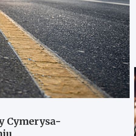
cy Cymerysa-
miu