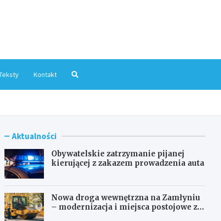
mInfo.pl
Teksty
Kontakt
Aktualności
Obywatelskie zatrzymanie pijanej
kierującej z zakazem prowadzenia auta
Nowa droga wewnętrzna na Zamłyniu
– modernizacja i miejsca postojowe za
1,1 mln zł