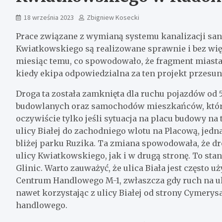
18 września 2023
Zbigniew Kosecki
Prace związane z wymianą systemu kanalizacji san
Kwiatkowskiego są realizowane sprawnie i bez wię
miesiąc temu, co spowodowało, że fragment miasta j
kiedy ekipa odpowiedzialna za ten projekt przesunęł
Droga ta została zamknięta dla ruchu pojazdów od 5
budowlanych oraz samochodów mieszkańców, którz
oczywiście tylko jeśli sytuacja na placu budowy n
ulicy Białej do zachodniego wlotu na Placową, jedn
bliżej parku Ruzika. Ta zmiana spowodowała, że dro
ulicy Kwiatkowskiego, jak i w drugą stronę. To st
Glinic. Warto zauważyć, że ulica Biała jest często 
Centrum Handlowego M-1, zwłaszcza gdy ruch na ul
nawet korzystając z ulicy Białej od strony Cymery
handlowego.