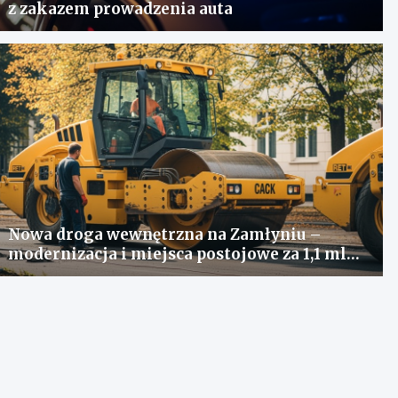
z zakazem prowadzenia auta
Nowa droga wewnętrzna na Zamłyniu –
modernizacja i miejsca postojowe za 1,1 mln
zł