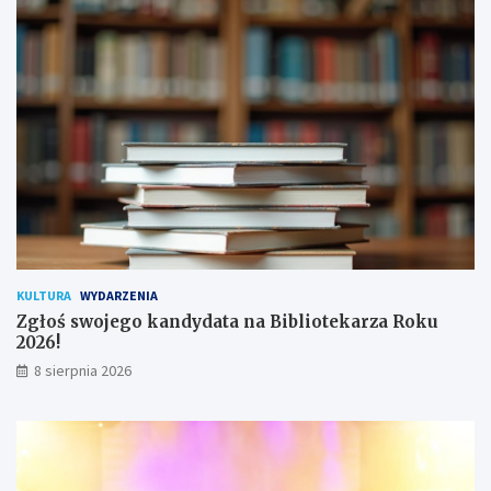
a
d
n
y
a
c
!
h
u
ż
y
t
k
o
w
n
i
k
KULTURA
WYDARZENIA
ó
Zgłoś swojego kandydata na Bibliotekarza Roku
w
2026!
8 sierpnia 2026