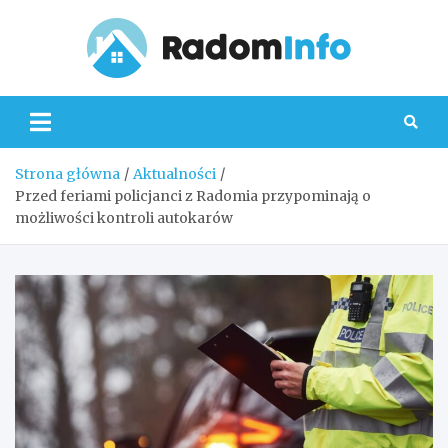
Skip
to
content
Radom
Strona główna
Aktualności
Przed feriami policjanci z Radomia przypominają o
możliwości kontroli autokarów