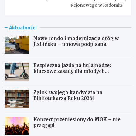
Rejonowego w Radomiu
Aktualności
Nowe rondo i modernizacja dróg w
Jedlińsku – umowa podpisana!
Bezpieczna jazda na hulajnodze:
kluczowe zasady dla młodych
użytkowników
Zgłoś swojego kandydata na
Bibliotekarza Roku 2026!
Koncert przeniesiony do MOK – nie
przegap!
N
B