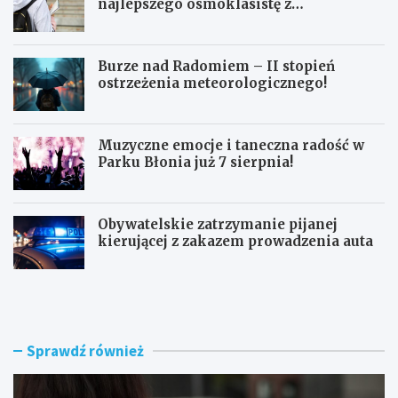
najlepszego ósmoklasistę z
doskonałymi wynikami!
Burze nad Radomiem – II stopień
ostrzeżenia meteorologicznego!
Muzyczne emocje i taneczna radość w
Parku Błonia już 7 sierpnia!
Obywatelskie zatrzymanie pijanej
kierującej z zakazem prowadzenia auta
G
B
ó
u
z
r
d
z
w
e
Sprawdź również
y
n
r
a
ó
d