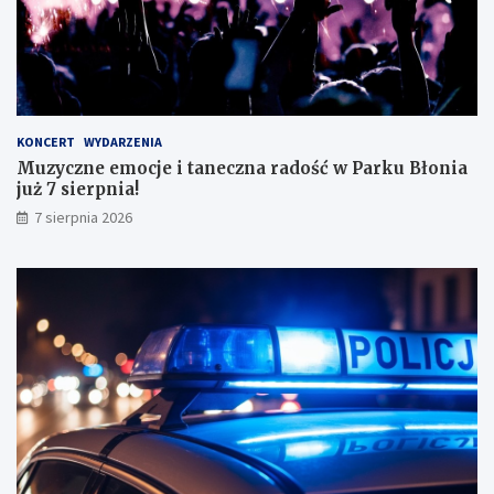
s
k
o
n
a
ł
y
KONCERT
WYDARZENIA
m
Muzyczne emocje i taneczna radość w Parku Błonia
i
już 7 sierpnia!
w
y
7 sierpnia 2026
n
i
k
a
m
i
!