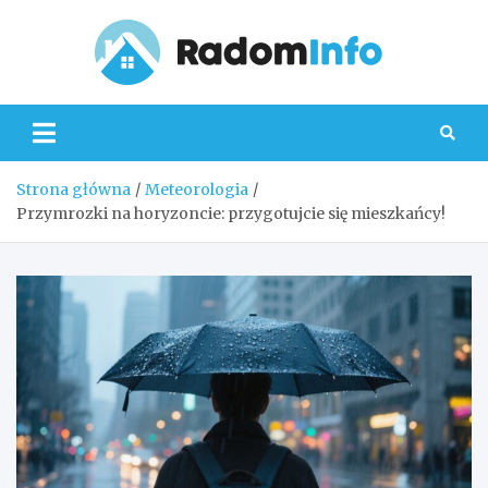
Skip
to
content
Radom
Strona główna
Meteorologia
Przymrozki na horyzoncie: przygotujcie się mieszkańcy!