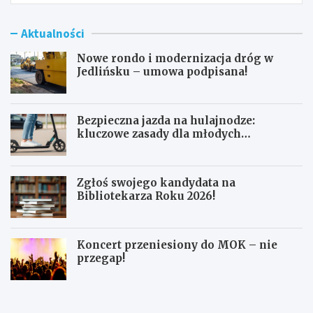
Aktualności
Nowe rondo i modernizacja dróg w
Jedlińsku – umowa podpisana!
Bezpieczna jazda na hulajnodze:
kluczowe zasady dla młodych
użytkowników
Zgłoś swojego kandydata na
Bibliotekarza Roku 2026!
Koncert przeniesiony do MOK – nie
przegap!
N
B
o
e
w
z