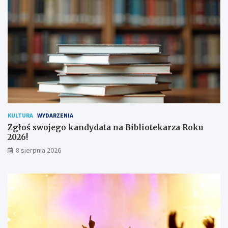
a
c
!
h
u
ż
y
t
k
o
w
n
i
k
KULTURA
WYDARZENIA
ó
Zgłoś swojego kandydata na Bibliotekarza Roku
w
2026!
8 sierpnia 2026