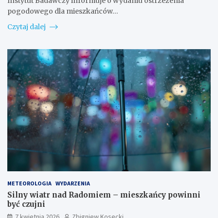
Instytut Badawczy informuje o wydaniu ostrzeżenia
pogodowego dla mieszkańców…
Czytaj dalej
METEOROLOGIA
WYDARZENIA
Silny wiatr nad Radomiem – mieszkańcy powinni
być czujni
7 kwietnia 2026
Zbigniew Kosecki