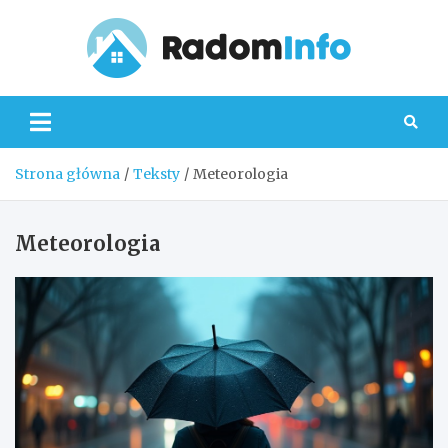
Skip
to
content
Radom
Strona główna
Teksty
Meteorologia
Meteorologia