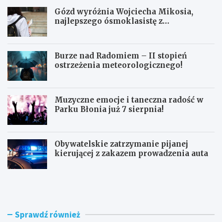
Gózd wyróżnia Wojciecha Mikosia,
najlepszego ósmoklasistę z
doskonałymi wynikami!
Burze nad Radomiem – II stopień
ostrzeżenia meteorologicznego!
Muzyczne emocje i taneczna radość w
Parku Błonia już 7 sierpnia!
Obywatelskie zatrzymanie pijanej
kierującej z zakazem prowadzenia auta
G
B
ó
u
z
r
d
z
w
e
Sprawdź również
y
n