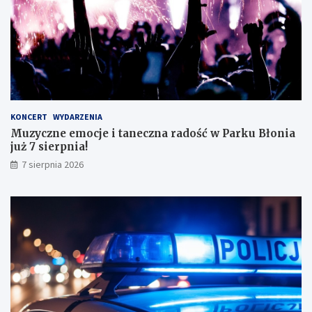
d
o
o
!
s
k
o
n
a
ł
y
KONCERT
WYDARZENIA
m
Muzyczne emocje i taneczna radość w Parku Błonia
i
już 7 sierpnia!
w
y
7 sierpnia 2026
n
i
k
a
m
i
!