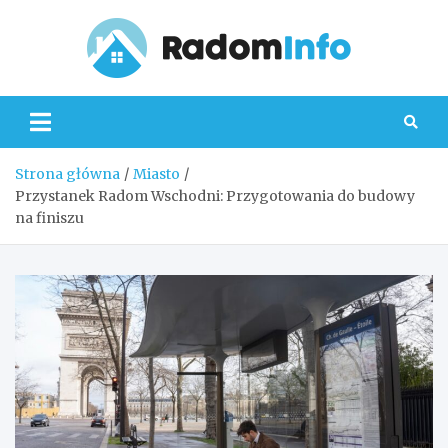
Skip
to
content
Radom
Strona główna
Miasto
Przystanek Radom Wschodni: Przygotowania do budowy
na finiszu