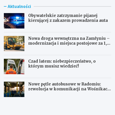
Aktualności
Obywatelskie zatrzymanie pijanej
kierującej z zakazem prowadzenia auta
Nowa droga wewnętrzna na Zamłyniu –
modernizacja i miejsca postojowe za 1,1
mln zł
Czad latem: niebezpieczeństwo, o
którym musisz wiedzieć!
Nowe pętle autobusowe w Radomiu:
rewolucja w komunikacji na Wośnikach,
Pruszakowie i Zamłyniu
O
N
b
o
y
w
w
a