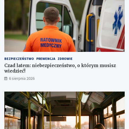
w
o
a
s
d
t
z
o
e
j
n
o
i
w
a
e
a
z
u
a
t
1
BEZPIECZEŃSTWO
PREWENCJA
ZDROWIE
a
,
Czad latem: niebezpieczeństwo, o którym musisz
1
wiedzieć!
m
l
6 sierpnia 2026
n
z
ł