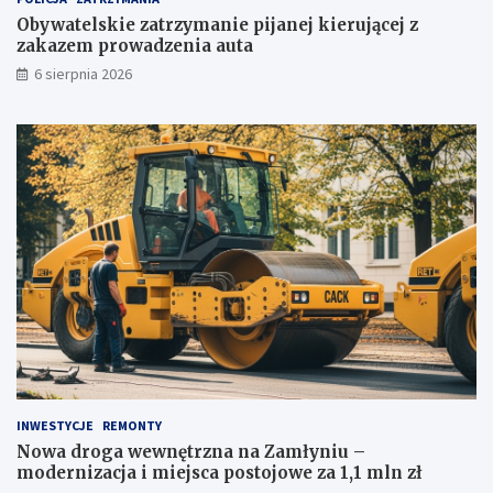
i
Z
e
a
Obywatelskie zatrzymanie pijanej kierującej z
p
m
zakazem prowadzenia auta
i
ł
6 sierpnia 2026
j
y
a
n
n
i
e
u
j
–
k
m
i
o
e
d
r
e
u
r
j
n
ą
i
c
z
e
a
j
c
z
j
z
a
INWESTYCJE
REMONTY
a
i
Nowa droga wewnętrzna na Zamłyniu –
k
m
modernizacja i miejsca postojowe za 1,1 mln zł
a
i