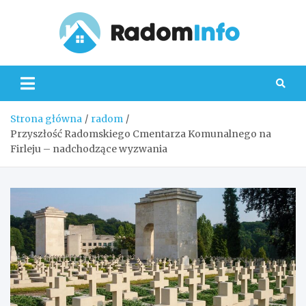
Skip
to
content
Radom
Strona główna
radom
Przyszłość Radomskiego Cmentarza Komunalnego na
Firleju – nadchodzące wyzwania