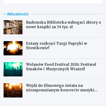
Aktualności
Radomska Biblioteka wzbogaci zbiory o
nowe książki za 34 tys. zł
Extazy rozkręci Targi Papryki w
Słowikowie!
Wolanów Food Festival 2026: Festiwal
Smaków i Muzycznych Wrażeń!
Wejdź do filmowego świata na
niezapomnianym koncercie muzyki
filmowej!
R
E
a
x
d
t