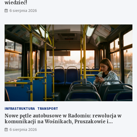
wiedzieć!
m
l
6 sierpnia 2026
n
z
ł
INFRASTRUKTURA
TRANSPORT
Nowe pętle autobusowe w Radomiu: rewolucja w
komunikacji na Wośnikach, Pruszakowie i
Zamłyniu
6 sierpnia 2026