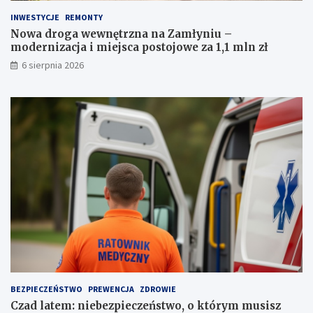
z
j
z
a
INWESTYCJE
REMONTY
a
i
Nowa droga wewnętrzna na Zamłyniu –
k
m
modernizacja i miejsca postojowe za 1,1 mln zł
a
i
6 sierpnia 2026
z
e
e
j
m
s
p
c
r
a
o
p
w
o
a
s
d
t
z
o
e
j
n
o
i
w
a
e
a
z
u
a
t
1
BEZPIECZEŃSTWO
PREWENCJA
ZDROWIE
a
,
Czad latem: niebezpieczeństwo, o którym musisz
1