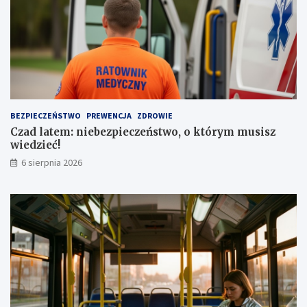
d
t
z
o
e
j
n
o
i
w
a
e
a
z
u
a
t
1
BEZPIECZEŃSTWO
PREWENCJA
ZDROWIE
a
,
Czad latem: niebezpieczeństwo, o którym musisz
1
wiedzieć!
m
l
6 sierpnia 2026
n
z
ł