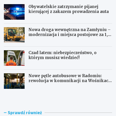
Obywatelskie zatrzymanie pijanej
kierującej z zakazem prowadzenia auta
Nowa droga wewnętrzna na Zamłyniu –
modernizacja i miejsca postojowe za 1,1
mln zł
Czad latem: niebezpieczeństwo, o
którym musisz wiedzieć!
Nowe pętle autobusowe w Radomiu:
rewolucja w komunikacji na Wośnikach,
Pruszakowie i Zamłyniu
O
N
b
o
y
w
w
a
a
d
Sprawdź również
t
r