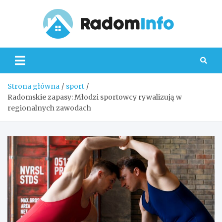
Skip
to
content
Radom
Strona główna
sport
Radomskie zapasy: Młodzi sportowcy rywalizują w
regionalnych zawodach