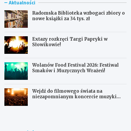
Aktualności
Radomska Biblioteka wzbogaci zbiory o
nowe książki za 34 tys. zł
Extazy rozkręci Targi Papryki w
Słowikowie!
Wolanów Food Festival 2026: Festiwal
Smaków i Muzycznych Wrażeń!
Wejdź do filmowego świata na
niezapomnianym koncercie muzyki
filmowej!
R
E
a
x
d
t
o
a
m
z