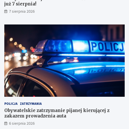
już 7 sierpnia!
w
y
7 sierpnia 2026
n
i
k
a
m
i
!
POLICJA
ZATRZYMANIA
Obywatelskie zatrzymanie pijanej kierującej z
zakazem prowadzenia auta
6 sierpnia 2026