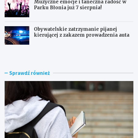
Muzyczne emocje i taneczna radość w
Parku Błonia już 7 sierpnia!
Obywatelskie zatrzymanie pijanej
kierującej z zakazem prowadzenia auta
G
B
ó
u
z
r
d
z
w
e
Sprawdź również
y
n
r
a
ó
d
ż
R
n
a
i
d
a
o
W
m
o
i
j
e
c
m
i
–