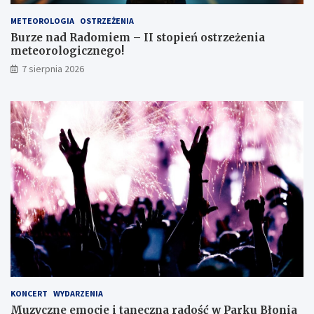
ó
e
s
o
METEOROLOGIA
OSTRZEŻENIA
m
r
Burze nad Radomiem – II stopień ostrzeżenia
o
o
meteorologicznego!
k
l
7 sierpnia 2026
l
o
a
g
s
i
i
c
s
z
t
n
ę
e
z
g
d
o
o
!
s
k
o
n
a
ł
y
KONCERT
WYDARZENIA
m
Muzyczne emocje i taneczna radość w Parku Błonia
i