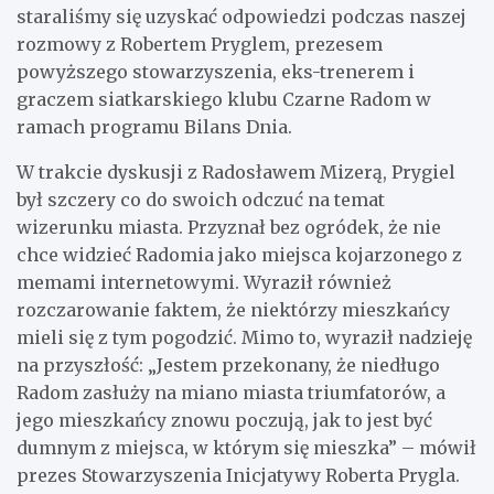
staraliśmy się uzyskać odpowiedzi podczas naszej
rozmowy z Robertem Pryglem, prezesem
powyższego stowarzyszenia, eks-trenerem i
graczem siatkarskiego klubu Czarne Radom w
ramach programu Bilans Dnia.
W trakcie dyskusji z Radosławem Mizerą, Prygiel
był szczery co do swoich odczuć na temat
wizerunku miasta. Przyznał bez ogródek, że nie
chce widzieć Radomia jako miejsca kojarzonego z
memami internetowymi. Wyraził również
rozczarowanie faktem, że niektórzy mieszkańcy
mieli się z tym pogodzić. Mimo to, wyraził nadzieję
na przyszłość: „Jestem przekonany, że niedługo
Radom zasłuży na miano miasta triumfatorów, a
jego mieszkańcy znowu poczują, jak to jest być
dumnym z miejsca, w którym się mieszka” – mówił
prezes Stowarzyszenia Inicjatywy Roberta Prygla.