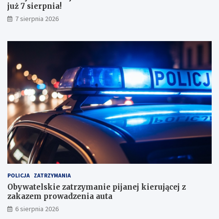
już 7 sierpnia!
w
y
7 sierpnia 2026
n
i
k
a
m
i
!
POLICJA
ZATRZYMANIA
Obywatelskie zatrzymanie pijanej kierującej z
zakazem prowadzenia auta
6 sierpnia 2026