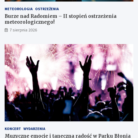
ó
e
s
o
METEOROLOGIA
OSTRZEŻENIA
m
r
Burze nad Radomiem – II stopień ostrzeżenia
o
o
meteorologicznego!
k
l
7 sierpnia 2026
l
o
a
g
s
i
i
c
s
z
t
n
ę
e
z
g
d
o
o
!
s
k
o
n
a
ł
y
KONCERT
WYDARZENIA
m
Muzyczne emocje i taneczna radość w Parku Błonia
i