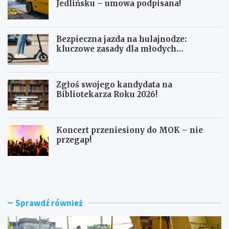
Jedlińsku – umowa podpisana!
Bezpieczna jazda na hulajnodze:
kluczowe zasady dla młodych
użytkowników
Zgłoś swojego kandydata na
Bibliotekarza Roku 2026!
Koncert przeniesiony do MOK – nie
przegap!
N
B
o
e
w
z
e
p
r
i
Sprawdź również
o
e
n
c
d
z