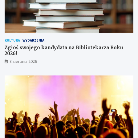
t
k
o
w
n
i
k
KULTURA
WYDARZENIA
ó
Zgłoś swojego kandydata na Bibliotekarza Roku
w
2026!
8 sierpnia 2026