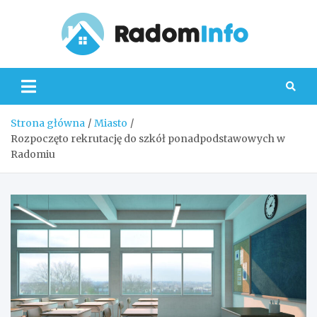
Skip
to
content
Radom
Strona główna
Miasto
Rozpoczęto rekrutację do szkół ponadpodstawowych w
Radomiu