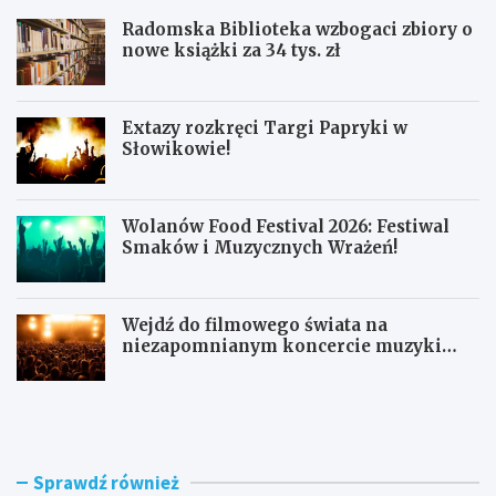
Radomska Biblioteka wzbogaci zbiory o
nowe książki za 34 tys. zł
Extazy rozkręci Targi Papryki w
Słowikowie!
Wolanów Food Festival 2026: Festiwal
Smaków i Muzycznych Wrażeń!
Wejdź do filmowego świata na
niezapomnianym koncercie muzyki
filmowej!
R
E
a
x
d
t
o
a
m
z
Sprawdź również
s
y