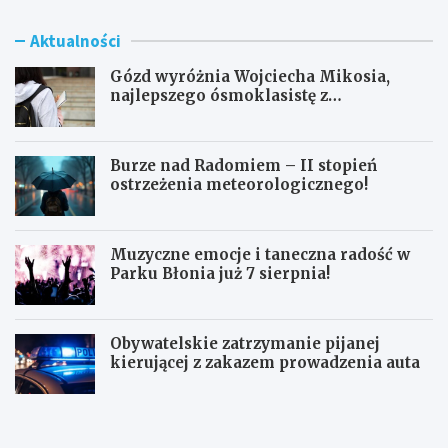
Aktualności
Gózd wyróżnia Wojciecha Mikosia,
najlepszego ósmoklasistę z
doskonałymi wynikami!
Burze nad Radomiem – II stopień
ostrzeżenia meteorologicznego!
Muzyczne emocje i taneczna radość w
Parku Błonia już 7 sierpnia!
Obywatelskie zatrzymanie pijanej
kierującej z zakazem prowadzenia auta
G
B
ó
u
z
r