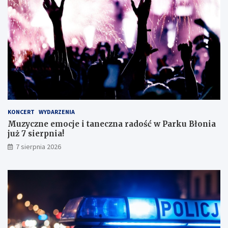
ę
e
z
g
d
o
o
!
s
k
o
n
a
ł
y
KONCERT
WYDARZENIA
m
Muzyczne emocje i taneczna radość w Parku Błonia
i
już 7 sierpnia!
w
y
7 sierpnia 2026
n
i
k
a
m
i
!