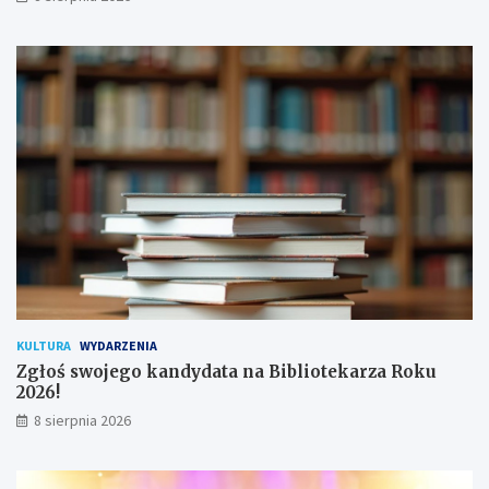
i
ł
s
o
a
d
n
y
a
c
!
h
u
ż
y
t
k
o
w
n
i
k
KULTURA
WYDARZENIA
ó
Zgłoś swojego kandydata na Bibliotekarza Roku
w
2026!
8 sierpnia 2026