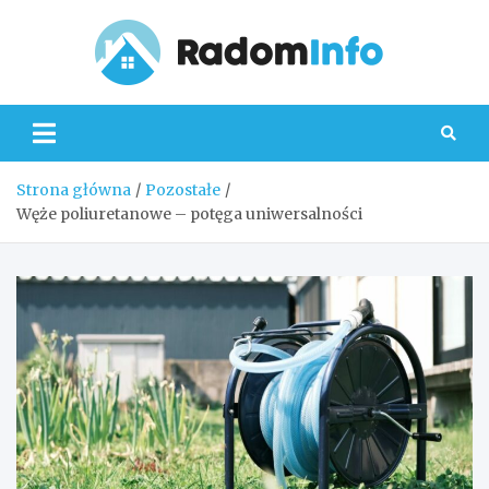
Skip
to
content
Radom
Strona główna
Pozostałe
Węże poliuretanowe – potęga uniwersalności