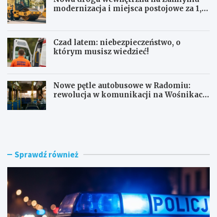
modernizacja i miejsca postojowe za 1,1
mln zł
Czad latem: niebezpieczeństwo, o
którym musisz wiedzieć!
Nowe pętle autobusowe w Radomiu:
rewolucja w komunikacji na Wośnikach,
Pruszakowie i Zamłyniu
O
N
b
o
y
w
w
a
a
d
Sprawdź również
t
r
e
o
l
g
s
a
k
w
i
e
e
w