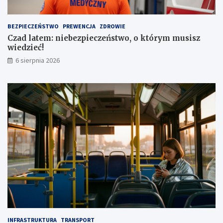
a
z
u
a
t
1
BEZPIECZEŃSTWO
PREWENCJA
ZDROWIE
a
,
Czad latem: niebezpieczeństwo, o którym musisz
1
wiedzieć!
m
l
6 sierpnia 2026
n
z
ł
INFRASTRUKTURA
TRANSPORT