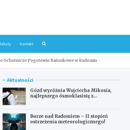
mInfo.pl
Teksty
Kontakt
ne Ochotnicze Pogotowie Ratunkowe w Radomiu
Aktualności
Gózd wyróżnia Wojciecha Mikosia,
najlepszego ósmoklasistę z
doskonałymi wynikami!
Burze nad Radomiem – II stopień
ostrzeżenia meteorologicznego!