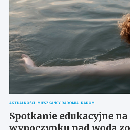
AKTUALNOŚCI
MIESZKAŃCY RADOMIA
RADOM
Spotkanie edukacyjne na
wypoczynku nad wodą zo