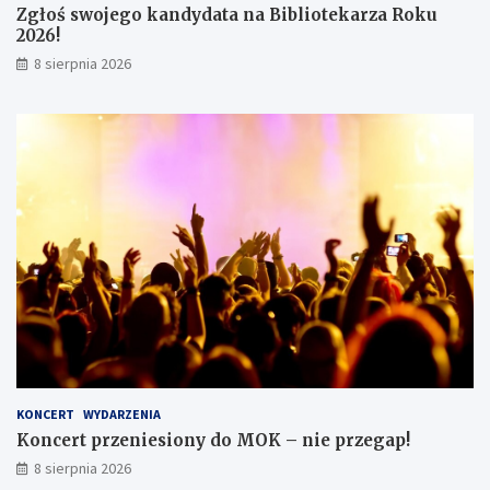
Zgłoś swojego kandydata na Bibliotekarza Roku
w
2026!
8 sierpnia 2026
KONCERT
WYDARZENIA
Koncert przeniesiony do MOK – nie przegap!
8 sierpnia 2026