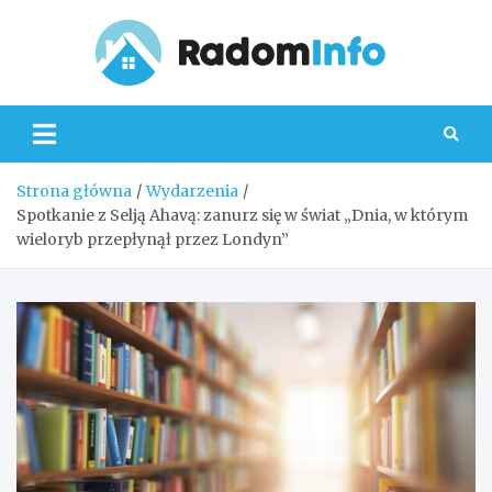
Skip
to
content
Radom
Strona główna
Wydarzenia
Spotkanie z Selją Ahavą: zanurz się w świat „Dnia, w którym
wieloryb przepłynął przez Londyn”