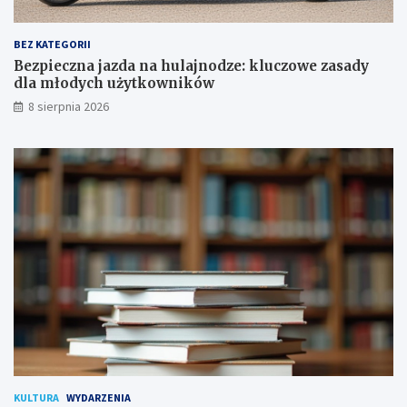
o
a
w
d
a
y
BEZ KATEGORII
p
d
Bezpieczna jazda na hulajnodze: kluczowe zasady
o
l
dla młodych użytkowników
d
a
8 sierpnia 2026
p
m
i
ł
s
o
a
d
n
y
a
c
!
h
u
ż
y
t
k
o
w
n
i
k
KULTURA
WYDARZENIA
ó