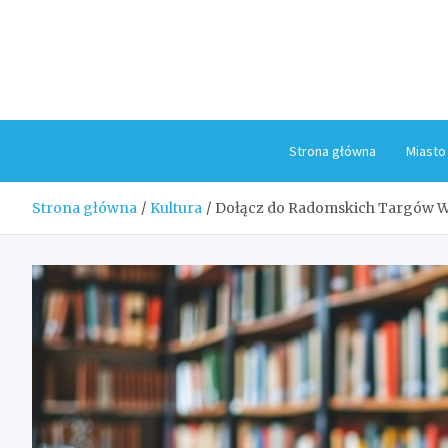
Skip
to
content
Strona główna
Miasto
Strona główna
Kultura
Dołącz do Radomskich Targów W