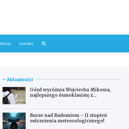
mInfo.pl
Teksty
Kontakt
Aktualności
Gózd wyróżnia Wojciecha Mikosia,
najlepszego ósmoklasistę z
doskonałymi wynikami!
Burze nad Radomiem – II stopień
ostrzeżenia meteorologicznego!