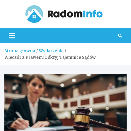
Skip
to
content
Radom
Strona główna
Wydarzenia
Wieczór z Prawem: Odkryj Tajemnice Sądów