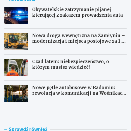
Obywatelskie zatrzymanie pijanej
kierującej z zakazem prowadzenia auta
Nowa droga wewnętrzna na Zamłyniu –
modernizacja i miejsca postojowe za 1,1
mln zł
Czad latem: niebezpieczeństwo, o
którym musisz wiedzieć!
Nowe pętle autobusowe w Radomiu:
rewolucja w komunikacji na Wośnikach,
Pruszakowie i Zamłyniu
O
N
b
o
y
w
w
a
a
d
Sprawdź również
t
r