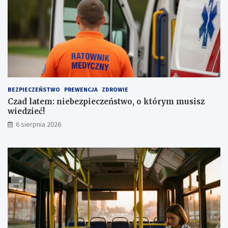
d
t
z
o
e
j
n
o
i
w
a
e
a
z
u
a
t
1
BEZPIECZEŃSTWO
PREWENCJA
ZDROWIE
a
,
Czad latem: niebezpieczeństwo, o którym musisz
1
wiedzieć!
m
l
6 sierpnia 2026
n
z
ł