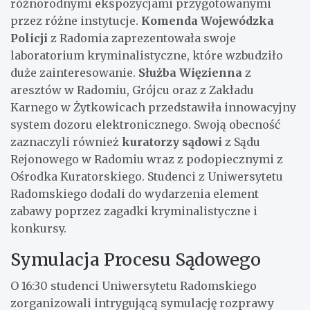
różnorodnymi ekspozycjami przygotowanymi
przez różne instytucje.
Komenda Wojewódzka
Policji
z Radomia zaprezentowała swoje
laboratorium kryminalistyczne, które wzbudziło
duże zainteresowanie.
Służba Więzienna
z
aresztów w Radomiu, Grójcu oraz z Zakładu
Karnego w Żytkowicach przedstawiła innowacyjny
system dozoru elektronicznego. Swoją obecność
zaznaczyli również
kuratorzy sądowi
z Sądu
Rejonowego w Radomiu wraz z podopiecznymi z
Ośrodka Kuratorskiego. Studenci z Uniwersytetu
Radomskiego dodali do wydarzenia element
zabawy poprzez zagadki kryminalistyczne i
konkursy.
Symulacja Procesu Sądowego
O 16:30 studenci Uniwersytetu Radomskiego
zorganizowali intrygującą symulację rozprawy