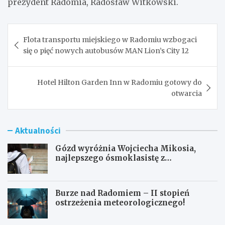
prezydent Radomia, Radosław Witkowski.
Nawigacja
Flota transportu miejskiego w Radomiu wzbogaci
wpisu
się o pięć nowych autobusów MAN Lion’s City 12
Hotel Hilton Garden Inn w Radomiu gotowy do
otwarcia
Aktualności
Gózd wyróżnia Wojciecha Mikosia,
najlepszego ósmoklasistę z
doskonałymi wynikami!
Burze nad Radomiem – II stopień
ostrzeżenia meteorologicznego!