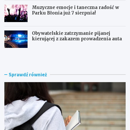
Muzyczne emocje i taneczna radość w
Parku Błonia już 7 sierpnia!
Obywatelskie zatrzymanie pijanej
kierującej z zakazem prowadzenia auta
G
B
ó
u
z
r
d
z
w
e
Sprawdź również
y
n
r
a
ó
d
ż
R
n
a
i
d
a
o
W
m
o
i
j
e
c
m