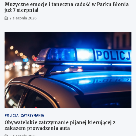
Muzyczne emocje i taneczna radość w Parku Błonia
i
już 7 sierpnia!
w
y
7 sierpnia 2026
n
i
k
a
m
i
!
POLICJA
ZATRZYMANIA
Obywatelskie zatrzymanie pijanej kierującej z
zakazem prowadzenia auta
6 sierpnia 2026