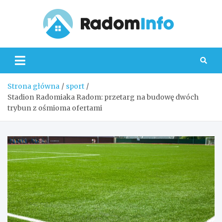
Skip
to
content
Radom
Strona główna
sport
Stadion Radomiaka Radom: przetarg na budowę dwóch
trybun z ośmioma ofertami