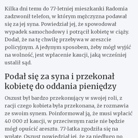
Kilka dni temu do 77-letniej mieszkanki Radomia
zadzwonił telefon, w którym mężczyzna podawał
się za jej syna. Powiedział jej, że spowodował
wypadek samochodowy i potrącił kobietę w ciąży.
Dodał, że na tę chwilę przebywa w areszcie
policyjnym. A jedynym sposobem, żeby mógł wyjść
na wolność, jest wpłacenie kaucji, jaką wcześniej
ustalił sąd.
Podał się za syna i przekonał
kobietę do oddania pieniędzy
Oszust był bardzo przekonujący w swojej roli, z
racji czego kobieta była przekonana, że rozmawia
ze swoim synem. Poinformował ją, że musi wpłacić
40 000 zł kaucji, w przeciwnym razie nie będzie
mógł opuścić aresztu. 77-latka zgodziła się na
wpłatę. Oszust powiedział jej, że za niedługo po