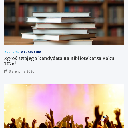
ż
y
t
k
o
w
n
i
k
KULTURA
WYDARZENIA
ó
Zgłoś swojego kandydata na Bibliotekarza Roku
w
2026!
8 sierpnia 2026