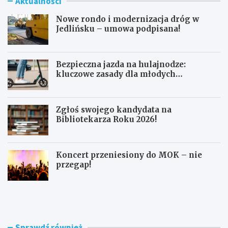
Aktualności
Nowe rondo i modernizacja dróg w
Jedlińsku – umowa podpisana!
Bezpieczna jazda na hulajnodze:
kluczowe zasady dla młodych
użytkowników
Zgłoś swojego kandydata na
Bibliotekarza Roku 2026!
Koncert przeniesiony do MOK – nie
przegap!
N
B
o
e
w
z
e
p
r
i
Sprawdź również
o
e