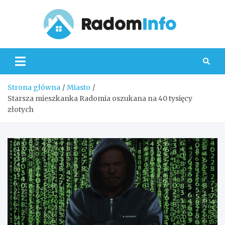
Skip
to
content
Radom
Strona główna
Miasto
Starsza mieszkanka Radomia oszukana na 40 tysięcy
złotych