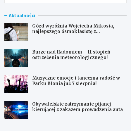
Aktualności
Gózd wyróżnia Wojciecha Mikosia,
najlepszego ósmoklasistę z
doskonałymi wynikami!
Burze nad Radomiem – II stopień
ostrzeżenia meteorologicznego!
Muzyczne emocje i taneczna radość w
Parku Błonia już 7 sierpnia!
Obywatelskie zatrzymanie pijanej
kierującej z zakazem prowadzenia auta
G
B
ó
u
z
r