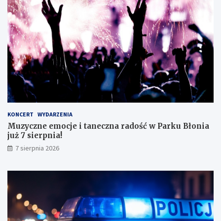
t
n
ę
e
z
g
d
o
o
!
s
k
o
n
a
ł
y
KONCERT
WYDARZENIA
m
Muzyczne emocje i taneczna radość w Parku Błonia
i
już 7 sierpnia!
w
y
7 sierpnia 2026
n
i
k
a
m
i
!