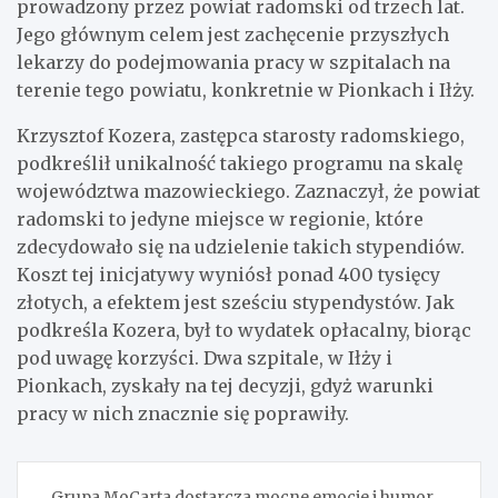
prowadzony przez powiat radomski od trzech lat.
Jego głównym celem jest zachęcenie przyszłych
lekarzy do podejmowania pracy w szpitalach na
terenie tego powiatu, konkretnie w Pionkach i Iłży.
Krzysztof Kozera, zastępca starosty radomskiego,
podkreślił unikalność takiego programu na skalę
województwa mazowieckiego. Zaznaczył, że powiat
radomski to jedyne miejsce w regionie, które
zdecydowało się na udzielenie takich stypendiów.
Koszt tej inicjatywy wyniósł ponad 400 tysięcy
złotych, a efektem jest sześciu stypendystów. Jak
podkreśla Kozera, był to wydatek opłacalny, biorąc
pod uwagę korzyści. Dwa szpitale, w Iłży i
Pionkach, zyskały na tej decyzji, gdyż warunki
pracy w nich znacznie się poprawiły.
Nawigacja
Grupa MoCarta dostarcza mocne emocje i humor