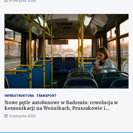
6 sierpnia 2026
n
z
ł
INFRASTRUKTURA
TRANSPORT
Nowe pętle autobusowe w Radomiu: rewolucja w
komunikacji na Wośnikach, Pruszakowie i
Zamłyniu
6 sierpnia 2026