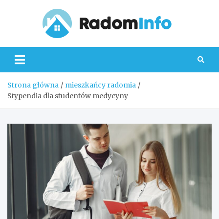
Skip
to
content
Radom
Strona główna
mieszkańcy radomia
Stypendia dla studentów medycyny