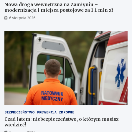
a
i
Nowa droga wewnętrzna na Zamłyniu –
k
m
modernizacja i miejsca postojowe za 1,1 mln zł
a
i
6 sierpnia 2026
z
e
e
j
m
s
p
c
r
a
o
p
w
o
a
s
d
t
z
o
e
j
n
o
i
w
a
e
a
z
u
a
t
1
BEZPIECZEŃSTWO
PREWENCJA
ZDROWIE
a
,
Czad latem: niebezpieczeństwo, o którym musisz
1
wiedzieć!
m
l