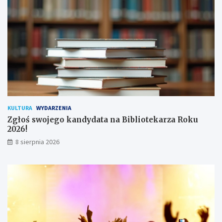
!
h
u
ż
y
t
k
o
w
n
i
k
KULTURA
WYDARZENIA
ó
Zgłoś swojego kandydata na Bibliotekarza Roku
w
2026!
8 sierpnia 2026