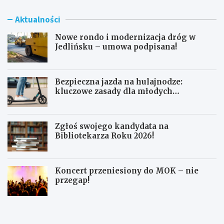
Aktualności
Nowe rondo i modernizacja dróg w
Jedlińsku – umowa podpisana!
Bezpieczna jazda na hulajnodze:
kluczowe zasady dla młodych
użytkowników
Zgłoś swojego kandydata na
Bibliotekarza Roku 2026!
Koncert przeniesiony do MOK – nie
przegap!
N
B
o
e
w
z
e
p