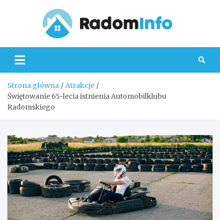
Skip
to
content
Radom
Strona główna
Atrakcje
Świętowanie 65-lecia istnienia Automobilklubu
Radomskiego