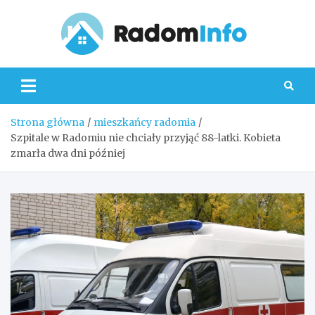
Skip
to
content
Radom
Strona główna
mieszkańcy radomia
Szpitale w Radomiu nie chciały przyjąć 88-latki. Kobieta
zmarła dwa dni później