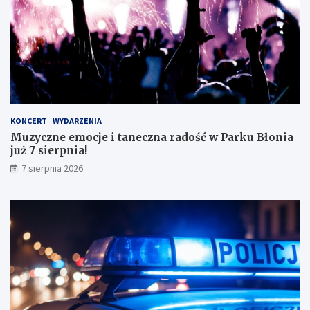
d
o
o
!
s
k
o
n
a
ł
y
KONCERT
WYDARZENIA
m
Muzyczne emocje i taneczna radość w Parku Błonia
i
już 7 sierpnia!
w
y
7 sierpnia 2026
n
i
k
a
m
i
!