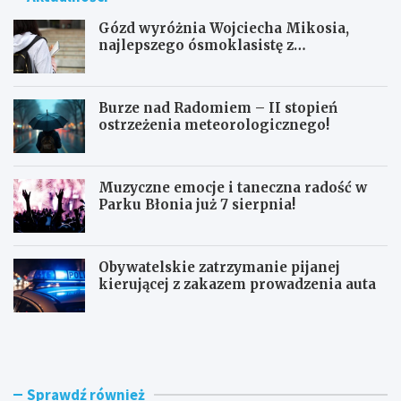
Gózd wyróżnia Wojciecha Mikosia,
najlepszego ósmoklasistę z
doskonałymi wynikami!
Burze nad Radomiem – II stopień
ostrzeżenia meteorologicznego!
Muzyczne emocje i taneczna radość w
Parku Błonia już 7 sierpnia!
Obywatelskie zatrzymanie pijanej
kierującej z zakazem prowadzenia auta
G
B
ó
u
z
r
d
z
w
e
Sprawdź również
y
n