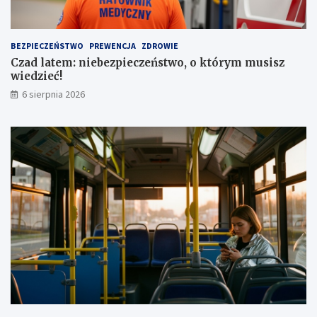
a
z
u
a
t
1
BEZPIECZEŃSTWO
PREWENCJA
ZDROWIE
a
,
Czad latem: niebezpieczeństwo, o którym musisz
1
wiedzieć!
m
l
6 sierpnia 2026
n
z
ł