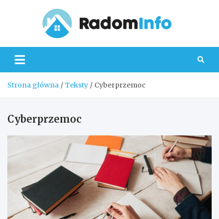
Skip
to
content
Radom
Strona główna
Teksty
Cyberprzemoc
Cyberprzemoc