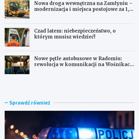
Nowa droga wewnętrzna na Zamłyniu –
modernizacja i miejsca postojowe za 1,1
mln zł
Czad latem: niebezpieczeństwo, o
którym musisz wiedzieć!
Nowe pętle autobusowe w Radomiu:
rewolucja w komunikacji na Wośnikach,
Pruszakowie i Zamłyniu
O
N
b
o
y
w
w
a
a
d
Sprawdź również
t
r
e
o
l
g
s
a
k
w
i
e
e
w