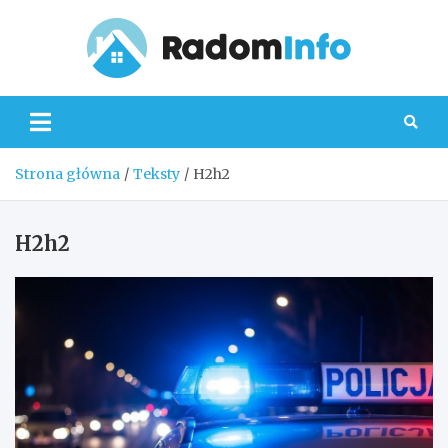
Skip
to
content
Radom
Strona główna
Teksty
H2h2
H2h2