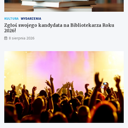
n
i
k
KULTURA
WYDARZENIA
ó
Zgłoś swojego kandydata na Bibliotekarza Roku
w
2026!
8 sierpnia 2026