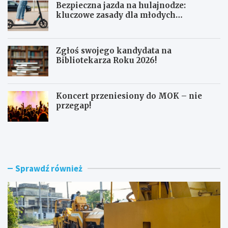
Bezpieczna jazda na hulajnodze:
kluczowe zasady dla młodych
użytkowników
Zgłoś swojego kandydata na
Bibliotekarza Roku 2026!
Koncert przeniesiony do MOK – nie
przegap!
N
B
o
e
w
z
e
p
r
i
Sprawdź również
o
e
n
c
d
z
o
n
i
a
m
j
o
a