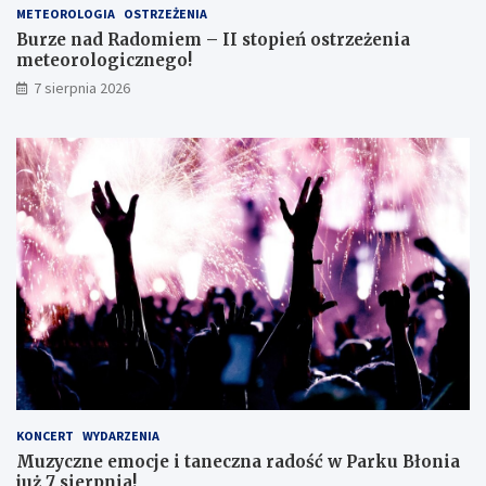
s
o
METEOROLOGIA
OSTRZEŻENIA
m
r
Burze nad Radomiem – II stopień ostrzeżenia
o
o
meteorologicznego!
k
l
7 sierpnia 2026
l
o
a
g
s
i
i
c
s
z
t
n
ę
e
z
g
d
o
o
!
s
k
o
n
a
ł
y
KONCERT
WYDARZENIA
m
Muzyczne emocje i taneczna radość w Parku Błonia
i
już 7 sierpnia!
w