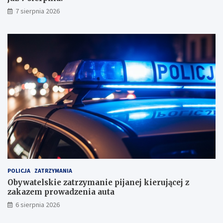
y
7 sierpnia 2026
n
i
k
a
m
i
!
POLICJA
ZATRZYMANIA
Obywatelskie zatrzymanie pijanej kierującej z
zakazem prowadzenia auta
6 sierpnia 2026