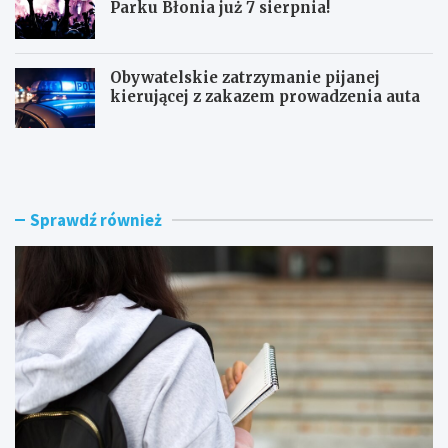
Parku Błonia już 7 sierpnia!
Obywatelskie zatrzymanie pijanej
kierującej z zakazem prowadzenia auta
G
B
ó
u
z
r
d
z
w
e
Sprawdź również
y
n
r
a
ó
d
ż
R
n
a
i
d
a
o
W
m
o
i
j
e
c
m
i
–