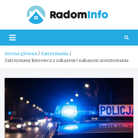
Skip
to
content
Radom
Strona główna
Zatrzymania
Zatrzymany kierowca z zakazem i nakazem aresztowania