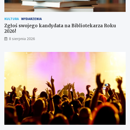
n
i
k
KULTURA
WYDARZENIA
ó
Zgłoś swojego kandydata na Bibliotekarza Roku
w
2026!
8 sierpnia 2026