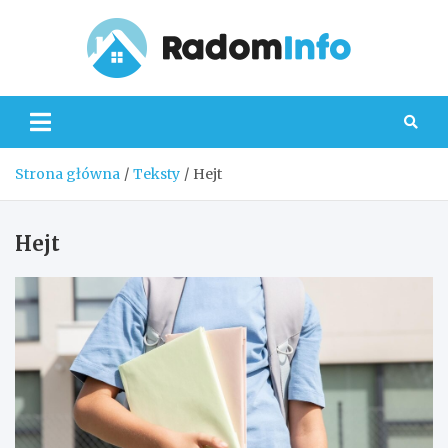
Skip
to
content
Radom
Strona główna
Teksty
Hejt
Hejt