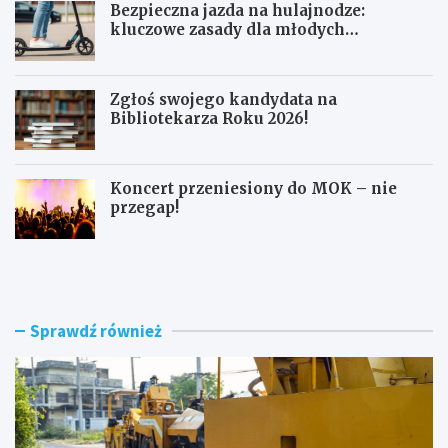
Bezpieczna jazda na hulajnodze:
kluczowe zasady dla młodych
użytkowników
Zgłoś swojego kandydata na
Bibliotekarza Roku 2026!
Koncert przeniesiony do MOK – nie
przegap!
N
B
o
e
w
z
e
p
r
i
Sprawdź również
o
e
n
c
d
z
o
n
i
a
m
j
o
a