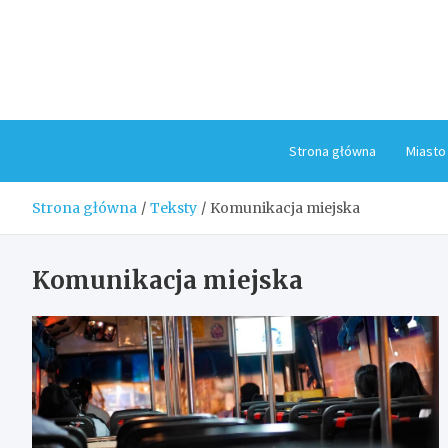
Skip
to
content
Strona główna
Miasto
Strona główna
Teksty
Komunikacja miejska
Komunikacja miejska