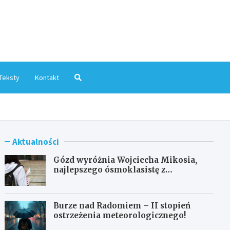
mInfo.pl
Teksty
Kontakt
Aktualności
Gózd wyróżnia Wojciecha Mikosia,
najlepszego ósmoklasistę z
doskonałymi wynikami!
Burze nad Radomiem – II stopień
ostrzeżenia meteorologicznego!