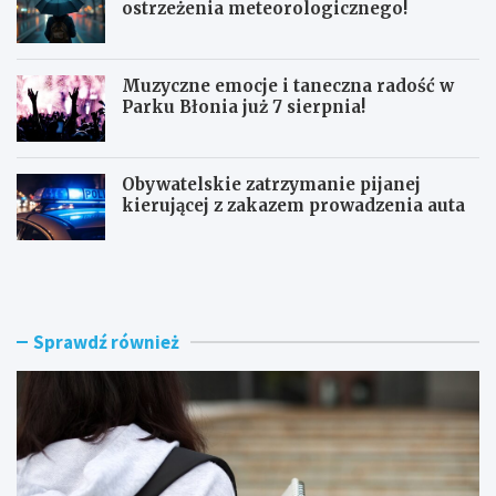
ostrzeżenia meteorologicznego!
Muzyczne emocje i taneczna radość w
Parku Błonia już 7 sierpnia!
Obywatelskie zatrzymanie pijanej
kierującej z zakazem prowadzenia auta
G
B
ó
u
z
r
d
z
w
e
Sprawdź również
y
n
r
a
ó
d
ż
R
n
a
i
d
a
o
W
m