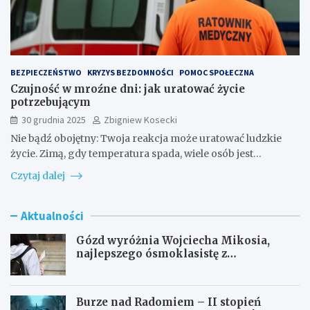
BEZPIECZEŃSTWO
KRYZYS BEZDOMNOŚCI
POMOC SPOŁECZNA
Czujność w mroźne dni: jak uratować życie
potrzebującym
30 grudnia 2025
Zbigniew Kosecki
Nie bądź obojętny: Twoja reakcja może uratować ludzkie
życie. Zimą, gdy temperatura spada, wiele osób jest…
Czytaj dalej
Aktualności
Gózd wyróżnia Wojciecha Mikosia,
najlepszego ósmoklasistę z
doskonałymi wynikami!
Burze nad Radomiem – II stopień