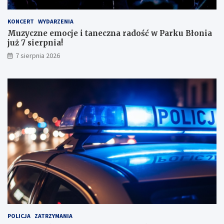
ł
y
KONCERT
WYDARZENIA
m
Muzyczne emocje i taneczna radość w Parku Błonia
i
już 7 sierpnia!
w
y
7 sierpnia 2026
n
i
k
a
m
i
!
POLICJA
ZATRZYMANIA