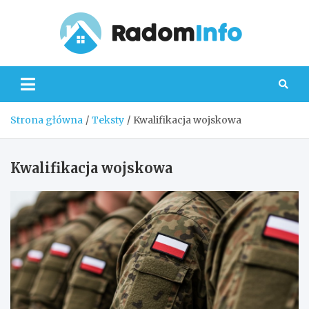
Skip
to
content
Radom
Strona główna
Teksty
Kwalifikacja wojskowa
Kwalifikacja wojskowa