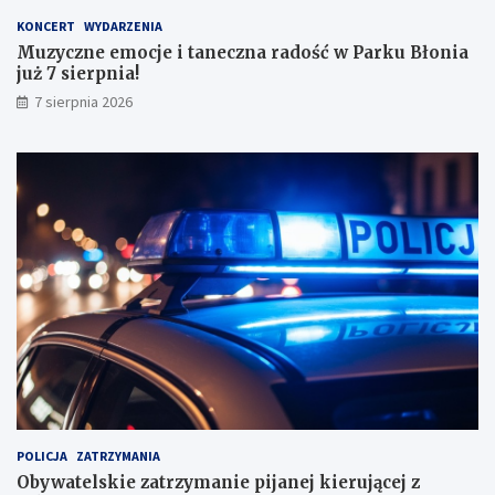
y
KONCERT
WYDARZENIA
m
Muzyczne emocje i taneczna radość w Parku Błonia
i
już 7 sierpnia!
w
y
7 sierpnia 2026
n
i
k
a
m
i
!
POLICJA
ZATRZYMANIA
Obywatelskie zatrzymanie pijanej kierującej z