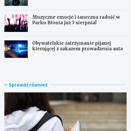
Muzyczne emocje i taneczna radość w
Parku Błonia już 7 sierpnia!
Obywatelskie zatrzymanie pijanej
kierującej z zakazem prowadzenia auta
G
B
ó
u
z
r
d
z
w
e
Sprawdź również
y
n
r
a
ó
d
ż
R
n
a
i
d
a
o
W
m
o
i